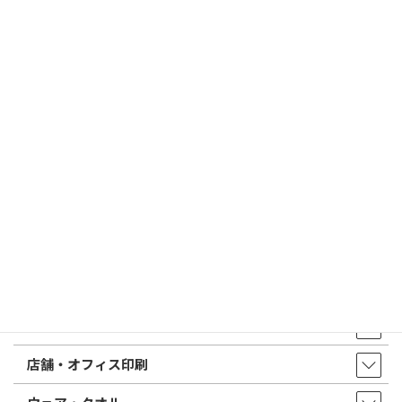
2026/03/09
はんこ屋さん21からのお知らせ
電子印鑑の使い方は？メリットやデメリットも解説
2026/02/13
はんこ屋さん21からのお知らせ
印鑑の書体（古印体・篆書体・印相体・楷書体・行書体）とは？
特徴とフォントの選び方
はんこ屋さん21からのお知らせ一覧 ≫
トップページ
店舗・アクセス
取扱商品・サービス
印鑑・はんこ
店舗・オフィス印刷