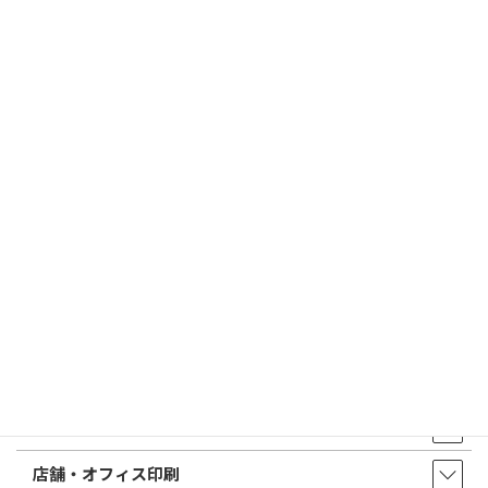
2026/03/09
はんこ屋さん21からのお知らせ
電子印鑑の使い方は？メリットやデメリットも解説
2026/02/13
はんこ屋さん21からのお知らせ
印鑑の書体（古印体・篆書体・印相体・楷書体・行書体）とは？
特徴とフォントの選び方
はんこ屋さん21からのお知らせ一覧 ≫
トップページ
店舗・アクセス
取扱商品・サービス
印鑑・はんこ
店舗・オフィス印刷