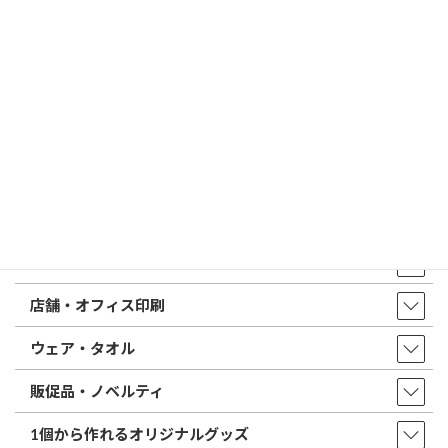
印鑑の書体（古印体・篆書体・印相体・楷書体・行書体）とは？
特徴とフォントの選び方
はんこ屋さん21からのお知らせ一覧 ≫
トップページ
店舗・アクセス
取扱商品・サービス
印鑑・はんこ
店舗・オフィス印刷
ウェア・タオル
販促品・ノベルティ
1個から作れるオリジナルグッズ